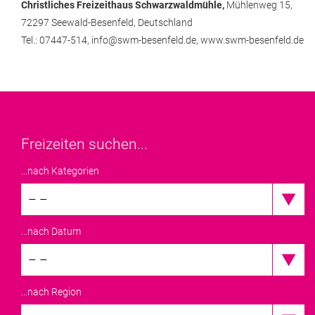
Christliches Freizeithaus Schwarzwaldmühle,
Mühlenweg 15,
72297 Seewald-Besenfeld,
Deutschland
Tel.: 07447-514,
info@swm-besenfeld.de,
www.swm-besenfeld.de
Freizeiten suchen...
...nach Kategorien
– –
...nach Datum
– –
...nach Region