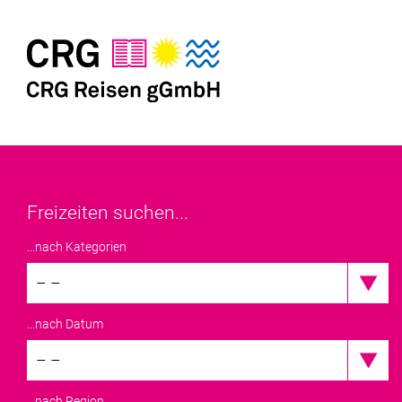
Freizeiten suchen...
...nach Kategorien
– –
...nach Datum
– –
...nach Region