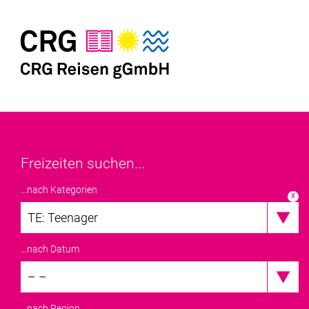
Freizeiten suchen...
...nach Kategorien
x
TE: Teenager
...nach Datum
– –
...nach Region