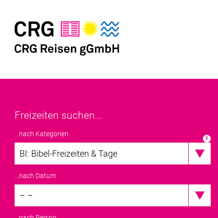
Freizeiten suchen...
...nach Kategorien
x
BI: Bibel-Freizeiten & Tage
...nach Datum
– –
...nach Region