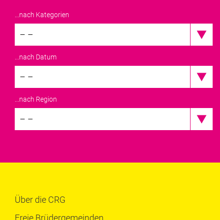
...nach Kategorien
– –
...nach Datum
– –
...nach Region
– –
Über die CRG
Freie Brüdergemeinden