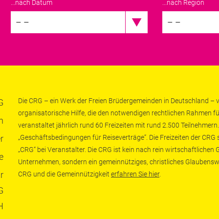
...nach Datum
...nach Region
– –
– –
Die CRG – ein Werk der Freien Brüdergemeinden in Deutschland – ve
G
organisatorische Hilfe, die den notwendigen rechtlichen Rahmen fü
n
veranstaltet jährlich rund 60 Freizeiten mit rund 2.500 Teilnehmern.
r
„Geschäftsbedingungen für Reiseverträge“. Die Freizeiten der CRG
„CRG“ bei Veranstalter. Die CRG ist kein nach rein wirtschaftliche
e
Unternehmen, sondern ein gemeinnütziges, christliches Glaubensw
r
CRG und die Gemeinnützigkeit
erfahren Sie hier
.
G
H