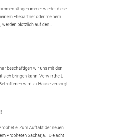
 Zusammenhängen immer wieder diese
t meinem Ehepartner oder meinem
n, werden plötzlich auf den…
ar beschäftigen wir uns mit den
 sich bringen kann. Verwirrtheit,
 Betroffenen wird zu Hause versorgt
!
 Prophetie. Zum Auftakt der neuen
 dem Propheten Sacharja. Die acht