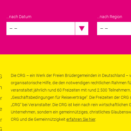
...nach Datum
...nach Region
– –
– –
Die CRG – ein Werk der Freien Brüdergemeinden in Deutschland – ve
G
organisatorische Hilfe, die den notwendigen rechtlichen Rahmen fü
n
veranstaltet jährlich rund 60 Freizeiten mit rund 2.500 Teilnehmern.
r
„Geschäftsbedingungen für Reiseverträge“. Die Freizeiten der CRG
„CRG“ bei Veranstalter. Die CRG ist kein nach rein wirtschaftliche
e
Unternehmen, sondern ein gemeinnütziges, christliches Glaubensw
r
CRG und die Gemeinnützigkeit
erfahren Sie hier
.
G