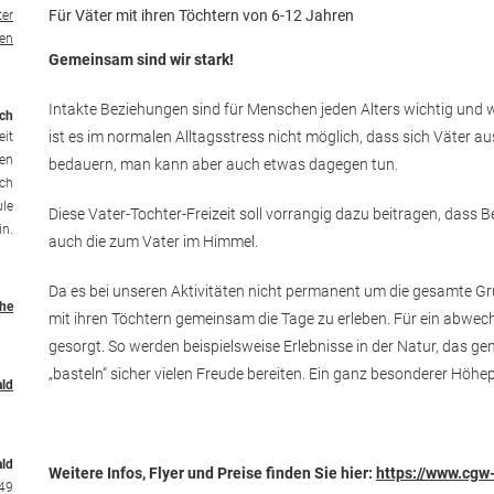
Für Väter mit ihren Töchtern von 6-12 Jahren
ter
ren
Gemeinsam sind wir stark!
Intakte Beziehungen sind für Menschen jeden Alters wichtig und wer
ich
ist es im normalen Alltagsstress nicht möglich, dass sich Väter au
eit
den
bedauern, man kann aber auch etwas dagegen tun.
ich
ule
Diese Vater-Tochter-Freizeit soll vorrangig dazu beitragen, dass 
in.
auch die zum Vater im Himmel.
Da es bei unseren Aktivitäten nicht permanent um die gesamte Grup
he
mit ihren Töchtern gemeinsam die Tage zu erleben. Für ein abwe
gesorgt. So werden beispielsweise Erlebnisse in der Natur, das
„basteln“ sicher vielen Freude bereiten. Ein ganz besonderer Höhep
ald
ald
Weitere Infos, Flyer und Preise finden Sie hier:
https://www.cgw
49