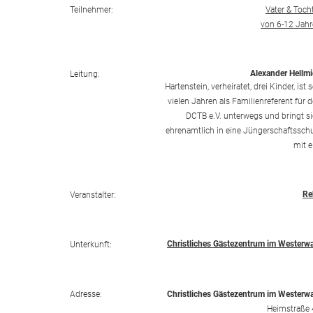
Teilnehmer:
Vater & Toch
von 6-12 Jah
Alexander Hellm
Leitung:
Hartenstein, verheiratet, drei Kinder, ist s
vielen Jahren als Familienreferent für 
DCTB e.V. unterwegs und bringt s
ehrenamtlich in eine Jüngerschaftssch
mit e
Re
Veranstalter:
Christliches Gästezentrum im Westerw
Unterkunft:
Adresse:
Christliches Gästezentrum im Westerw
Heimstraße 