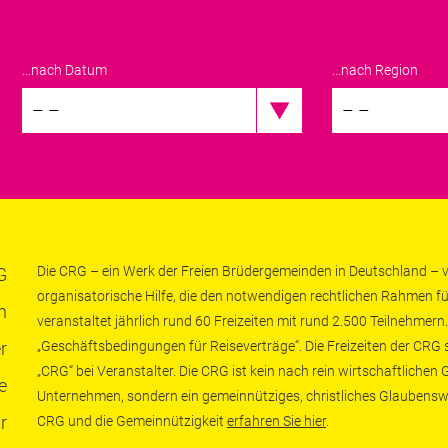
...nach Datum
...nach Region
– –
– –
Die CRG – ein Werk der Freien Brüdergemeinden in Deutschland – ve
G
organisatorische Hilfe, die den notwendigen rechtlichen Rahmen fü
n
veranstaltet jährlich rund 60 Freizeiten mit rund 2.500 Teilnehmern.
r
„Geschäftsbedingungen für Reiseverträge“. Die Freizeiten der CRG
„CRG“ bei Veranstalter. Die CRG ist kein nach rein wirtschaftliche
e
Unternehmen, sondern ein gemeinnütziges, christliches Glaubensw
r
CRG und die Gemeinnützigkeit
erfahren Sie hier
.