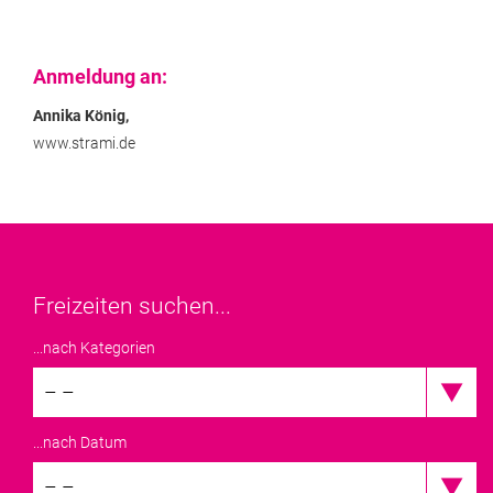
Anmeldung an:
Annika König,
www.strami.de
Freizeiten suchen...
...nach Kategorien
– –
...nach Datum
– –