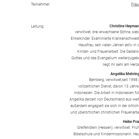
Teilnehmer:
Frau
Christine Heyma
Leitung:
verwitwet, drei erwachsene Söhne, sie
Enkelkinder. Examinierte Krankenschwest
Hausfrau, seit vielen Jahren aktiv in 
Kinder- und Frauenarbeit. Die Gedan
Gottes und das Evangelium weiterzugeb
liegt ihr sehr am Herz
Angelika Mehrin
Bamberg, verwitwet,seit 1998
vollzeitlichen Dienst, davon 13 Jahre
Indonesien. Die Arbeit in Indonesien fü
Angelika derzeit von Deutschland aus weit
außerdem engagiert sie sich in der örtlic
und überörtlichen christlichen Frauenarbe
Heike Pr
Greifenstein (Hessen), verwitwet. Frü
Bibelschule und Kindermissionarin. He