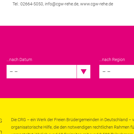
Tel.: 02664-5050,
info@cgw-rehe.de,
www.cgw-rehe.de
...nach Datum
...nach Region
– –
– –
Die CRG – ein Werk der Freien Brüdergemeinden in Deutschland – ve
G
organisatorische Hilfe, die den notwendigen rechtlichen Rahmen fü
n