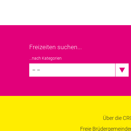
Freizeiten suchen...
...nach Kategorien
– –
Über die CR
Freie Brüdergemeinde