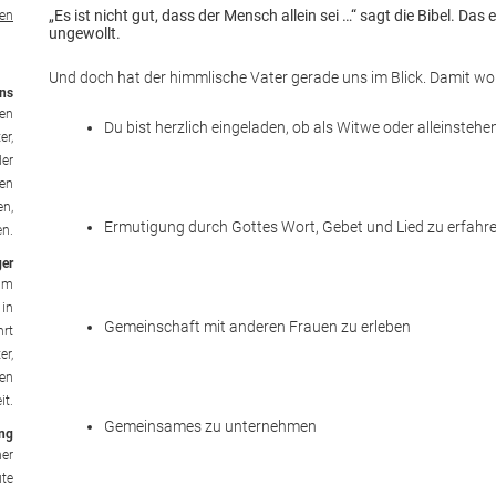
„Es ist nicht gut, dass der Mensch allein sei …“ sagt die Bibel. Das
en
ungewollt.
Und doch hat der himmlische Vater gerade uns im Blick. Damit wol
nns
ben
Du bist herzlich eingeladen, ob als Witwe oder alleinstehe
er,
der
ken
en,
Ermutigung durch Gottes Wort, Gebet und Lied zu erfahr
en.
ger
 im
 in
Gemeinschaft mit anderen Frauen zu erleben
hrt
er,
hen
it.
Gemeinsames zu unternehmen
ang
her
ute