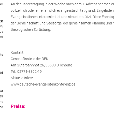
len
An der Jahrestagung in der Woche nach dem 1. Advent nehmen ca.
vollzeitlich oder ehrenamtlich evangelistisch tätig sind. Eingeladen
Evangelisationen interessiert ist und sie unterstützt. Diese Fac
DEK
der Gemeinschaft und Seelsorge, der gemeinsamen Planung und nic
us,
theologischen Zurüstung.
kus
cht
Kontakt:
he
Geschäftsstelle der DEK
Am Güterbahnhof 26, 35683 Dillenburg
Tel.: 02771-8302-19
ald
Aktuelle Infos:
www.deutsche-evangelistenkonferenz.de
ald
49
he
Preise:
nd