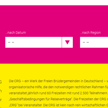
...nach Datum
...nach Region
– –
– –
Die CRG – ein Werk der Freien Brüdergemeinden in Deutschland – ve
G
organisatorische Hilfe, die den notwendigen rechtlichen Rahmen fü
n
veranstaltet jährlich rund 60 Freizeiten mit rund 2.500 Teilnehmern.
r
„Geschäftsbedingungen für Reiseverträge“. Die Freizeiten der CRG
„CRG“ bei Veranstalter. Die CRG ist kein nach rein wirtschaftliche