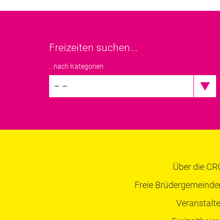
Freizeiten suchen...
...nach Kategorien
– –
Über die CR
Freie Brüdergemeinde
Veranstalte