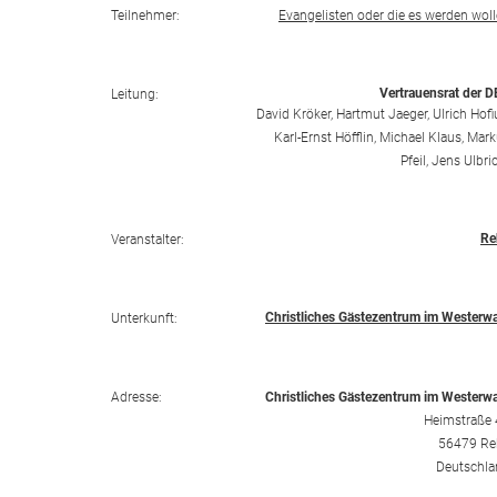
Teilnehmer:
Evangelisten oder die es werden wol
Vertrauensrat der 
Leitung:
David Kröker, Hartmut Jaeger, Ulrich Hofi
Karl-Ernst Höfflin, Michael Klaus, Mar
Pfeil, Jens Ulbri
Re
Veranstalter:
Christliches Gästezentrum im Westerw
Unterkunft:
Adresse:
Christliches Gästezentrum im Westerw
Heimstraße 
56479 Re
Deutschla