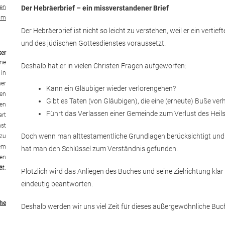
ven
Der Hebräerbrief – ein missverstandener Brief
ium
Der Hebräerbrief ist nicht so leicht zu verstehen, weil er ein verti
und des jüdischen Gottesdienstes voraussetzt.
er
ene
Deshalb hat er in vielen Christen Fragen aufgeworfen:
 in
ner
Kann ein Gläubiger wieder verlorengehen?
ren
Gibt es Taten (von Gläubigen), die eine (erneute) Buße ver
gen
Führt das Verlassen einer Gemeinde zum Verlust des Heil
ert
hst
Doch wenn man alttestamentliche Grundlagen berücksichtigt und d
 zu
dem
hat man den Schlüssel zum Verständnis gefunden.
nen
ät.
Plötzlich wird das Anliegen des Buches und seine Zielrichtung klar
eindeutig beantworten.
he
Deshalb werden wir uns viel Zeit für dieses außergewöhnliche Bu