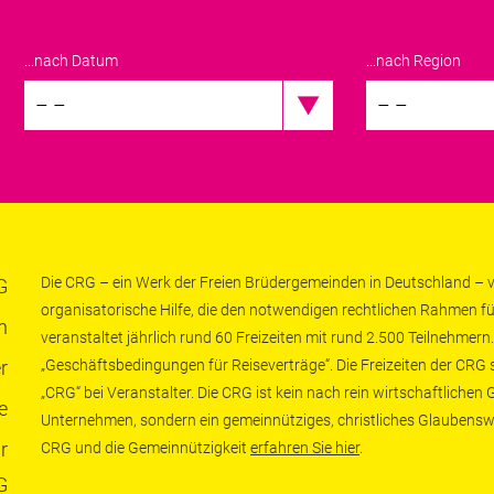
...nach Datum
...nach Region
– –
– –
Die CRG – ein Werk der Freien Brüdergemeinden in Deutschland – ve
G
organisatorische Hilfe, die den notwendigen rechtlichen Rahmen fü
n
veranstaltet jährlich rund 60 Freizeiten mit rund 2.500 Teilnehmern.
r
„Geschäftsbedingungen für Reiseverträge“. Die Freizeiten der CRG
„CRG“ bei Veranstalter. Die CRG ist kein nach rein wirtschaftliche
e
Unternehmen, sondern ein gemeinnütziges, christliches Glaubensw
r
CRG und die Gemeinnützigkeit
erfahren Sie hier
.
G