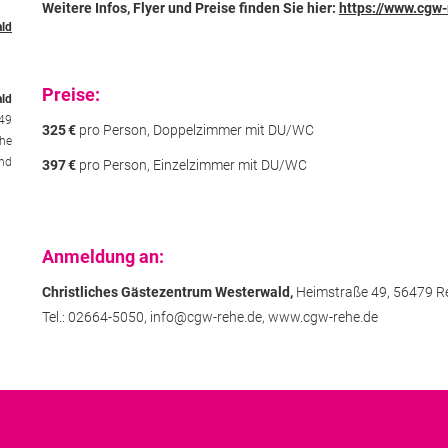
Weitere Infos, Flyer und Preise finden Sie hier:
https://www.cgw-
ald
Preise:
ald
49
325
€
pro Person, Doppelzimmer mit DU/WC
he
nd
397
€
pro Person, Einzelzimmer mit DU/WC
Anmeldung an:
Christliches Gästezentrum Westerwald,
Heimstraße 49,
56479 R
Tel.: 02664-5050,
info@cgw-rehe.de,
www.cgw-rehe.de