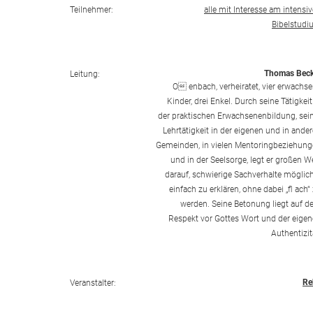
Teilnehmer:
alle mit Interesse am intensi
Bibelstud
Thomas Beck
Leitung:
O enbach, verheiratet, vier erwachs
Kinder, drei Enkel. Durch seine Tätigkeit
der praktischen Erwachsenenbildung, sei
Lehrtätigkeit in der eigenen und in ande
Gemeinden, in vielen Mentoringbeziehun
und in der Seelsorge, legt er großen W
darauf, schwierige Sachverhalte möglic
einfach zu erklären, ohne dabei „fl ach“
werden. Seine Betonung liegt auf 
Respekt vor Gottes Wort und der eige
Authentizit
Re
Veranstalter: