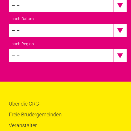
– –
...nach Datum
– –
...nach Region
– –
Über die CRG
Freie Brüdergemeinden
Veranstalter